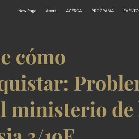
New Page
About
ACERCA
PROGRAMA
EVENTO
ie cómo
quistar: Probl
l ministerio de 
sia 3/19E