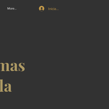
Iniciar sesión
More...
emas
la