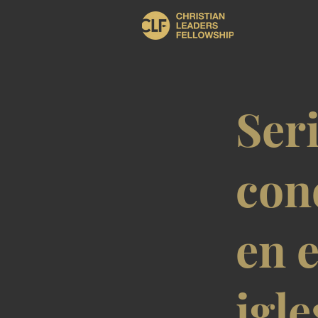
Ser
con
en e
igle