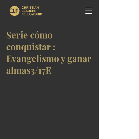
Serie cómo
conquistar :
Evangelismo y ganar
almas3/17E