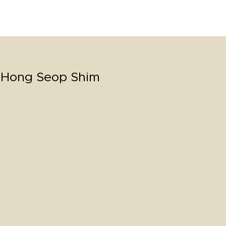
New Page
About
ACERCA
PROGRAMA
EVENTO
 Hong Seop Shim